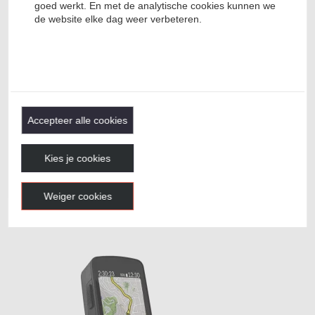
goed werkt. En met de analytische cookies kunnen we
de website elke dag weer verbeteren.
Garmin,
chevron_left
chevron_right
Bryton, Wahoo, Mio, Lezyne compatible
Accepteer alle cookies
Closethegap Hide My Bell Raceday FI
Carbon computerhouder met...
Kies je cookies
€ 69,95
Prijs per stuk
Levertijd:
1 dag(en)
Weiger cookies
Bekijk
Niet op voorraad