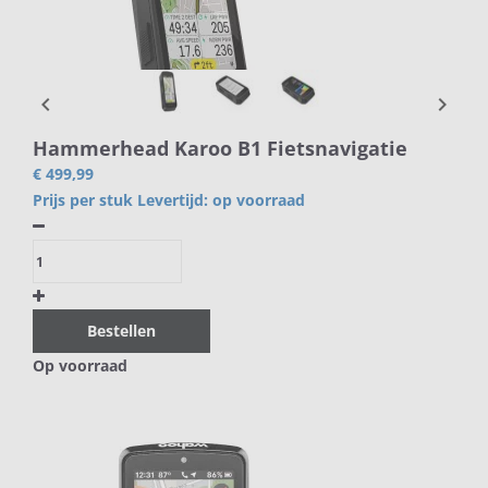
chevron_left
chevron_right
Hammerhead Karoo B1 Fietsnavigatie
€ 499,99
Prijs per stuk
Levertijd:
op voorraad
Bestellen
Op voorraad