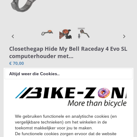
Garmin,
chevron_left
chevron_right
Bryton, Wahoo, Mio, Lezyne compatible
Closethegap Hide My Bell Raceday 4 Evo SL
computerhouder met...
€ 70,00
Prijs per stuk
Levertijd:
1 dag(en)
Altijd weer die Cookies..
Bekijk
Niet op voorraad
We gebruiken functionele en analytische cookies (en
vergelijkbare technieken) om het winkelen in de
toekomst makkelijker voor jou te maken.
De functionele cookies zorgen ervoor dat de website