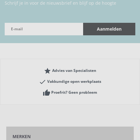
Schrijf je in voor de nieuwsbrief en blijf op de hoogte
Aanmelden
grade
Advies van Specialisten
check
Vakkundige open werkplaats
thumb_up
Proefrit? Geen probleem
MERKEN