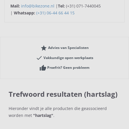
Mail:
info@bikezone.nl
|
Tel:
(+31) 071-7440045
|
Whatsapp:
(+31) 06-44 66 44 15
grade
Advies van Specialisten
check
Vakkundige open werkplaats
thumb_up
Proefrit? Geen probleem
Trefwoord resultaten (hartslag)
Hieronder vindt je alle producten die geassocieerd
worden met
"hartslag"
.